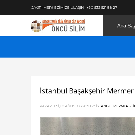
ÇAĞRI MERKEZİMİZE ULAŞIN : +90 532 521 88 27
Ana Sa
İstanbul Başakşehir Mermer
PAZARTESI, 02 AĞUSTOS 2021
BY
ISTANBULMERMERSILI