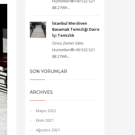
Hizmetleri®+90 532 521
88 27Wh...
İstanbul Merdiven
Basamak Temizliği Daire
İçi Temizlik
Öncü Zemin Silim
Hizmetleri®+90 532 521
88 27Wh...
SON YORUMLAR
ARCHIVES
Mayıs 2022
Ekim 2021
Ağustos 2021