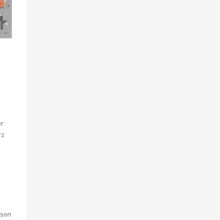
er
rz
 son