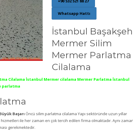
+90 532 521 88 27
Whatsapp Hattı
İstanbul Başakşeh
Mermer Silim
Mermer Parlatma
Cilalama
atma Cilalama İstanbul Mermer cilalama Mermer Parlatma İstanbul
e parlatma
rlatma
Büyük Başarı
Öncü silim parlatma cilalama Yapı sektöründe uzun yıllar
hizmetleri ile her zaman en çok tercih edilen firma olmaktadır. Aynı zama
lması gerekmektedir.