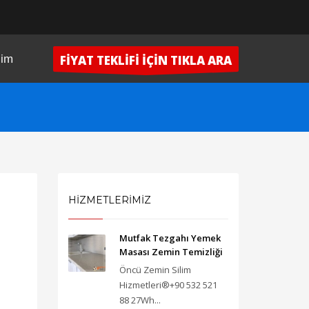
şim
FİYAT TEKLİFİ İÇİN TIKLA ARA
HİZMETLERİMİZ
Mutfak Tezgahı Yemek
Masası Zemin Temizliği
Öncü Zemin Silim
Hizmetleri®+90 532 521
88 27Wh...