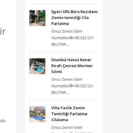
İşyeri Ofis Büro Rezidans
Zemin temizliği Cila
Parlatma
ir
Öncü Zemin Silim
Hizmetleri®+90 532 521
88 27Wh...
İstanbul Havuz Kenar
Etrafı Çevresi Mermer
Silimi
Öncü Zemin Silim
Hizmetleri®+90 532 521
88 27Wh...
Villa Yazlık Zemin
Temizliği Parlatma
Cilalama
nda
Öncü Zemin Silim