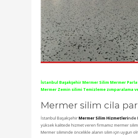
İstanbul Başakşehir Mermer Silim Mermer Parl
Mermer Zemin silimi Temizleme zımparalama v
Mermer silim cila pa
İstanbul Başakşehir
Mermer Silim Hizmetleri
nde 
yüksek kalitede hizmet veren firmamız mermer silim 
Mermer siliminde öncelikle alanın silim için uygun o