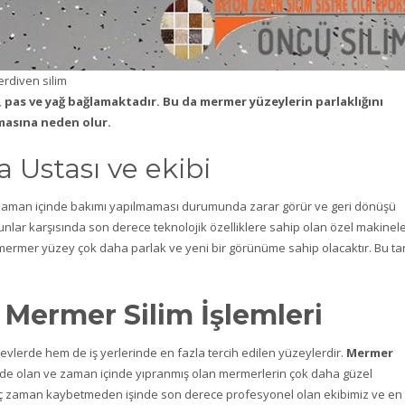
rdiven silim
, pas ve yağ bağlamaktadır. Bu da mermer yüzeylerin parlaklığını
masına neden olur.
Ustası ve ekibi
 zaman içinde bakımı yapılmaması durumunda zarar görür ve geri dönüşü
lar karşısında son derece teknolojik özelliklere sahip olan özel makinel
 mermer yüzey çok daha parlak ve yeni bir görünüme sahip olacaktır. Bu ta
 Mermer Silim İşlemleri
vlerde hem de iş yerlerinde en fazla tercih edilen yüzeylerdir.
Mermer
mde olan ve zaman içinde yıpranmış olan mermerlerin çok daha güzel
iç zaman kaybetmeden işinde son derece profesyonel olan ekibimiz ve en