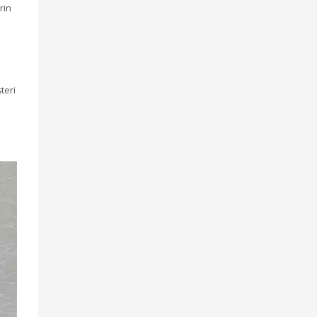
rin
teri