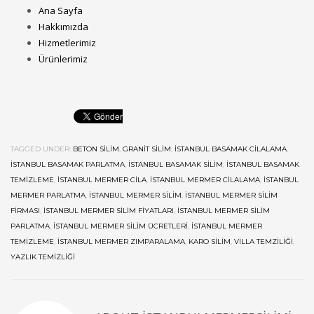
Ana Sayfa
Hakkımızda
Hizmetlerimiz
Ürünlerimiz
TAGGED UNDER:
BETON SILIM
,
GRANIT SILIM
,
İSTANBUL BASAMAK CILALAMA
,
İSTANBUL BASAMAK PARLATMA
,
İSTANBUL BASAMAK SILIM
,
İSTANBUL BASAMAK
TEMIZLEME
,
İSTANBUL MERMER CILA
,
İSTANBUL MERMER CILALAMA
,
İSTANBUL
MERMER PARLATMA
,
İSTANBUL MERMER SILIM
,
İSTANBUL MERMER SILIM
FIRMASI
,
İSTANBUL MERMER SILIM FIYATLARI
,
İSTANBUL MERMER SILIM
PARLATMA
,
İSTANBUL MERMER SILIM ÜCRETLERI
,
İSTANBUL MERMER
TEMIZLEME
,
İSTANBUL MERMER ZIMPARALAMA
,
KARO SILIM
,
VILLA TEMZILIĞI
,
YAZLIK TEMIZLIĞI