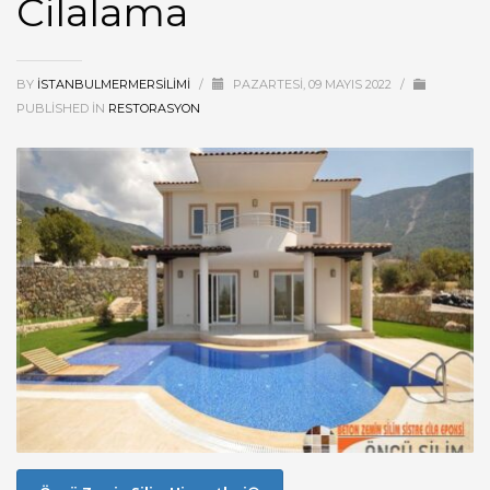
Cilalama
BY
ISTANBULMERMERSILIMI
/
PAZARTESI, 09 MAYIS 2022
/
PUBLISHED IN
RESTORASYON