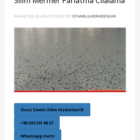
Silim Mermer Parlatma Cilalama
PAZARTESI, 02 AĞUSTOS 2021
BY
ISTANBULMERMERSILIMI
Öncü Zemin Silim Hizmetleri®
+90 532 521 88 27
Whatsapp Hattı