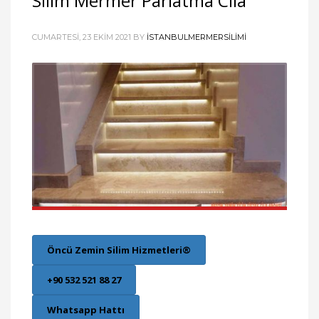
Silim Mermer Parlatma Cila
CUMARTESI, 23 EKIM 2021
BY
ISTANBULMERMERSILIMI
Öncü Zemin Silim Hizmetleri®
+90 532 521 88 27
Whatsapp Hattı