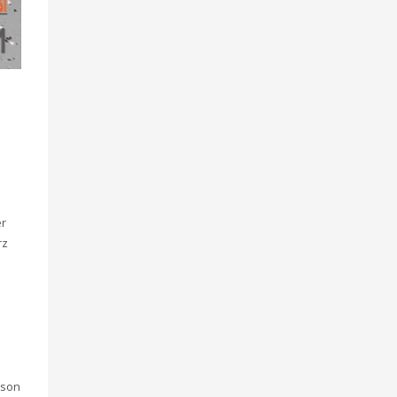
er
rz
 son