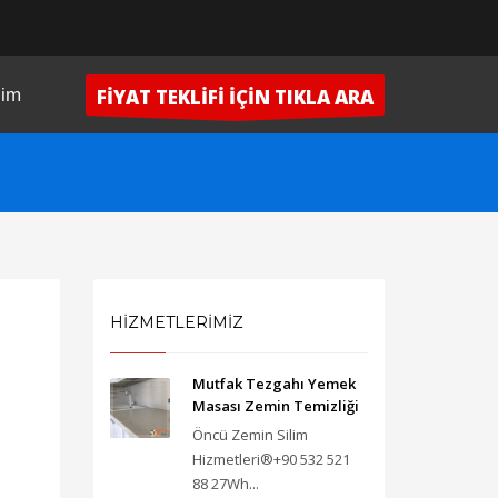
şim
FİYAT TEKLİFİ İÇİN TIKLA ARA
HİZMETLERİMİZ
Mutfak Tezgahı Yemek
Masası Zemin Temizliği
Öncü Zemin Silim
Hizmetleri®+90 532 521
88 27Wh...