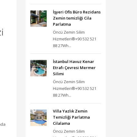
İşyeri Ofis Büro Rezidans
Zemin temizliği Cila
Parlatma
i
Öncü Zemin Silim
Hizmetleri®+90 532 521
88 27Wh...
İstanbul Havuz Kenar
Etrafı Çevresi Mermer
Silimi
Öncü Zemin Silim
Hizmetleri®+90 532 521
88 27Wh...
Villa Yazlık Zemin
Temizliği Parlatma
Cilalama
nda
Öncü Zemin Silim