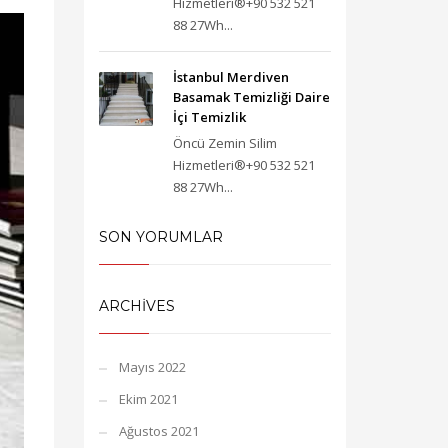
Hizmetleri®+90 532 521
88 27Wh...
İstanbul Merdiven
Basamak Temizliği Daire
İçi Temizlik
Öncü Zemin Silim
Hizmetleri®+90 532 521
88 27Wh...
SON YORUMLAR
ARCHIVES
Mayıs 2022
Ekim 2021
Ağustos 2021