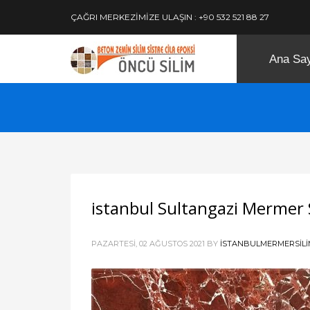
ÇAĞRI MERKEZİMİZE ULAŞIN : +90 532 521 88 27
Ana Sa
istanbul Sultangazi Mermer
PAZARTESI, 02 AĞUSTOS 2021
BY
ISTANBULMERMERSILI