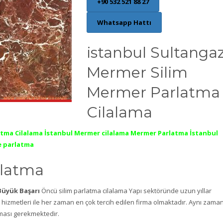
+90 532 521 88 27
Whatsapp Hattı
istanbul Sultangaz
Mermer Silim
Mermer Parlatma
Cilalama
atma Cilalama İstanbul Mermer cilalama Mermer Parlatma İstanbul
e parlatma
rlatma
Büyük Başarı
Öncü silim parlatma cilalama Yapı sektöründe uzun yıllar
hizmetleri ile her zaman en çok tercih edilen firma olmaktadır. Aynı zama
lması gerekmektedir.