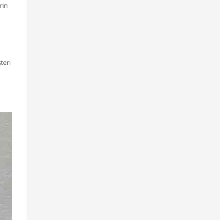
rin
teri