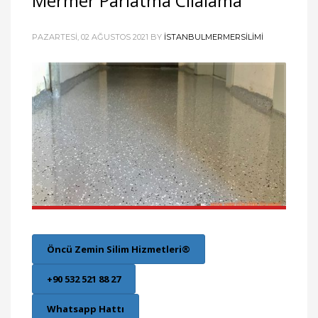
Mermer Parlatma Cilalama
PAZARTESI, 02 AĞUSTOS 2021
BY
ISTANBULMERMERSILIMI
Öncü Zemin Silim Hizmetleri®
+90 532 521 88 27
Whatsapp Hattı