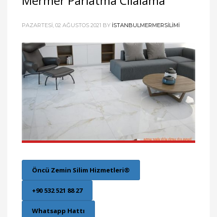
Mermer Parlatma Cilalama
PAZARTESI, 02 AĞUSTOS 2021
BY
ISTANBULMERMERSILIMI
Öncü Zemin Silim Hizmetleri®
+90 532 521 88 27
Whatsapp Hattı