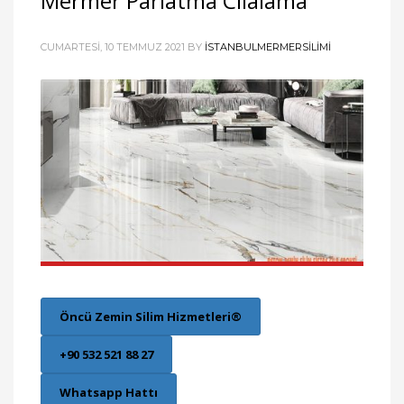
Mermer Parlatma Cilalama
CUMARTESI, 10 TEMMUZ 2021
BY
ISTANBULMERMERSILIMI
Öncü Zemin Silim Hizmetleri®
+90 532 521 88 27
Whatsapp Hattı