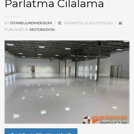
Parlatma Cilalama
BY
ISTANBULMERMERSILIMI
/
PAZARTESI, 02 AĞUSTOS 2021
/
PUBLISHED IN
RESTORASYON