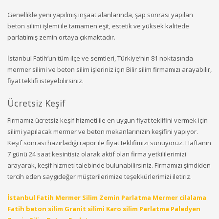
Genellikle yeni yapılmış inşaat alanlarında, şap sonrası yapılan
beton silimi işlemi ile tamamen eşit, estetik ve yüksek kalitede
parlatılmış zemin ortaya çıkmaktadır.
İstanbul Fatih’un tüm ilçe ve semtleri, Türkiye’nin 81 noktasında
mermer silimi ve beton silim işleriniz için Bilir silim firmamızı arayabilir,
fiyat teklifi isteyebilirsiniz.
Ücretsiz Keşif
Firmamız ücretsiz keşif hizmeti ile en uygun fiyat teklifini vermek için
silimi yapılacak mermer ve beton mekanlarınızın keşifini yapıyor.
Keşif sonrası hazırladığı rapor ile fiyat teklifimizi sunuyoruz. Haftanın
7 günü 24 saat kesintisiz olarak aktif olan firma yetkililerimizi
arayarak, keşif hizmeti talebinde bulunabilirsiniz. Firmamızı şimdiden
tercih eden saygıdeğer müşterilerimize teşekkürlerimizi iletiriz.
İstanbul Fatih Mermer Silim Zemin Parlatma Mermer cilalama
Fatih beton silim Granit silimi Karo silim Parlatma Paledyen